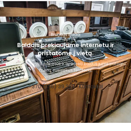
Brandūs Baldai
Baldais prekiaujame internetu ir
pristatome į vietą.
Kviečiame atvykti pas mus ir apžiūrėti baldus jums patogiu
metu, susisiekus telefonu.
+370 (656) 39 287
Kontaktai